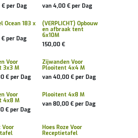
0
€
per
Dag
van
4,00
€
per
Dag
el Ocean 183 x
(VERPLICHT) Opbouw
Enkel samen met tent
en afbraak tent
6x10M
0
€
per
Dag
150,00
€
en Voor
Zijwanden Voor
en met tent
Enkel samen met tent
t 3x3 M
Plooitent 4x4 M
00
€
per
Dag
van
40,00
€
per
Dag
en Voor
Plooitent 4x8 M
en met tent
nt 4x8 M
van
80,00
€
per
Dag
00
€
per
Dag
t Voor
Hoes Roze Voor
tafel
Receptietafel