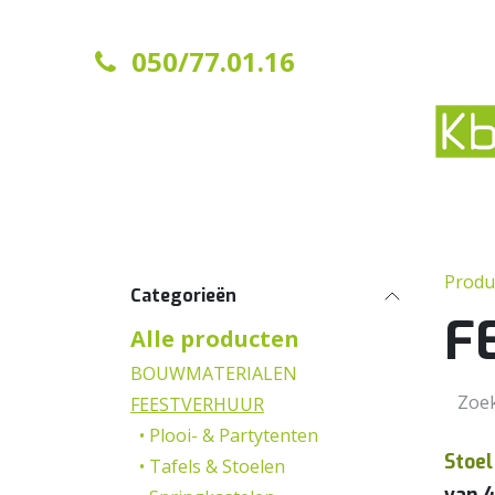
Overslaan naar inhoud
050/77.01.16
Startpagina
Contact
Produ
Categorieën
F
Alle producten
BOUWMATERIALEN
FEESTVERHUUR
• Plooi- & Partytenten
Stoe
• Tafels & Stoelen