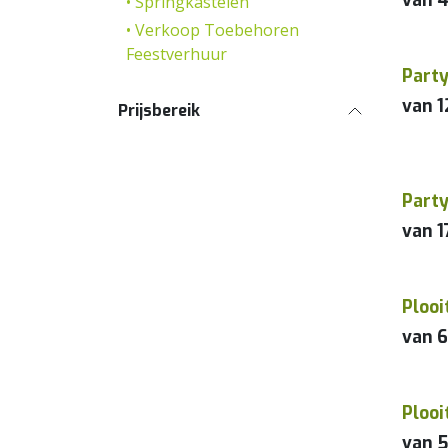
van
4
• Springkastelen
• Verkoop Toebehoren
Feestverhuur
Part
van
1
Prijsbereik
Part
van
1
Ploo
van
6
Plooi
van
5