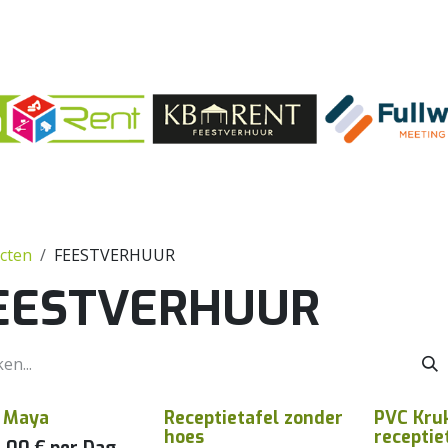
cten
FEESTVERHUUR
EESTVERHUUR
l Maya
Receptietafel zonder
PVC Kru
hoes
receptie