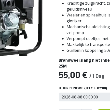
Krachtige zuigkracht, z
geluidsniveau
Waaier en spiraalhuis i
gietijzer
Mechanische afdichting 
v.d. pomp
Verpompt deeltjes met 
Makkelijk te transport
Guillemin koppeling 50
Brandweerslang niet inbeg
25M
55,00
€
/
1
Dag
HUURPERIODE
(UTC + 02:00)