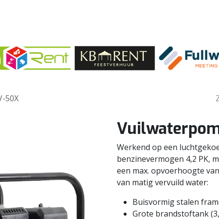
V-50X
Vuilwaterpom
Werkend op een luchtgekoe
benzinevermogen 4,2 PK, me
een max. opvoerhoogte van
van matig vervuild water:
Buisvormig stalen fra
Grote brandstoftank (3,