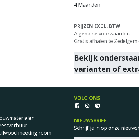
4 Maanden
PRIJZEN EXCL. BTW
Algemene voorwaarden
Gratis afhalen te Zedelgem o
Bekijk onderstaa
varianten of extr
VOLG ONS
ouwmaterialen
NIEUWSBRIEF
eestverhuur
Schrijf je in op onze nieuwsb
llwood meeting room