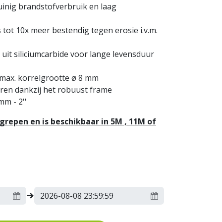
uinig brandstofverbruik en laag
s tot 10x meer bestendig tegen erosie i.v.m.
uit siliciumcarbide voor lange levensduur
max. korrelgrootte ø 8 mm
eren dankzij het robuust frame
mm - 2''
repen en is beschikbaar in 5M , 11M of