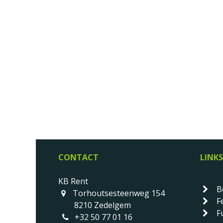
CONTACT
LINKS
KB Rent
B
Torhoutsesteenweg 154
F
8210 Zedelgem
Fu
+32 50 77 01 16