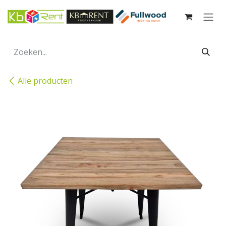
Overslaan naar inhoud
Alle producten