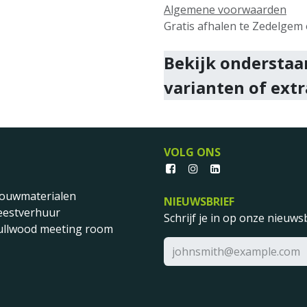
Algemene voorwaarden
Gratis afhalen te Zedelgem o
Bekijk onderstaa
varianten of extr
VOLG ONS
ouwmaterialen
NIEUWSBRIEF
eestverhuur
Schrijf je in op onze nieuwsb
llwood meeting room