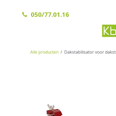
Overslaan naar inhoud
050/77.01.16
Startpagina
Contact
Alle producten
Dakstabilisator voor daks