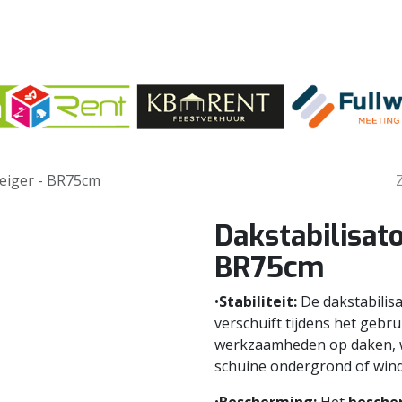
teiger - BR75cm
Dakstabilisato
BR75cm
•
Stabiliteit:
De dakstabilisa
verschuift tijdens het gebruik
werkzaamheden op daken, w
schuine ondergrond of wind