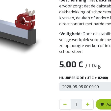
•
Bescherming:
Het
besche
ervoor zorgt dat de dakstab
dakbedekking of schoorstee
krassen, deuken of andere 
direct contact met harde me
•
Veiligheid:
Door de stabili
veilige werkplek voor de me
ze op hoogte werken of in d
schoorsteen.
5,00
€
/
1
Dag
HUURPERIODE
(UTC + 02:00)
Aa