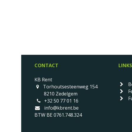
CONTACT
LINKS
KB Rent
B
Torhoutsesteenweg 154
F
8210 Zedelgem
Fu
+32 50 77 01 16
info@kbrent.be
BTW BE 0761.748.324